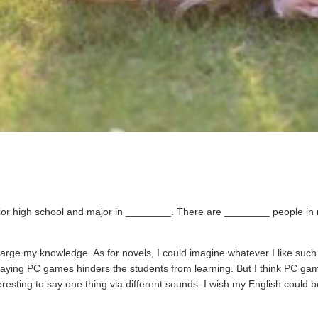
igh school and major in ________. There are ________ people in my
nlarge my knowledge. As for novels, I could imagine whatever I like such
 playing PC games hinders the students from learning. But I think PC g
teresting to say one thing via different sounds. I wish my English could 