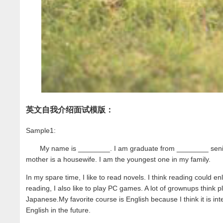
英文自我介绍面试模版：
Sample1:
My name is ________. I am graduate from ________ senior h
mother is a housewife. I am the youngest one in my family.
In my spare time, I like to read novels. I think reading could e
reading, I also like to play PC games. A lot of grownups think
Japanese.My favorite course is English because I think it is in
English in the future.