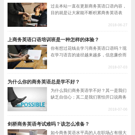
过去本站一直在更新商务英语口语内容，
目的就是让大家能不断积累商务英语表
达，利用商务英语口语对话练习英语。话
2018-06-27
不多说，下面是今天给大家更新的商务英
语口语大全。
上商务英语口语培训班是一种怎样的体验？
你有想过花钱去学习商务英语口语吗？现
在学习语言的途径越来越多，信息廉价而
丰富，商务英语口语培训变得很受欢迎，
2018-07-03
尤其是白领。那么上商务英语口语培训班
是什么体验呢？
为什么你的商务英语总是学不好？
为什么我们商务英语学不好？其一是我们
缺乏自信心；其二是我们害怕开口说商务
英语。在此我分享一些学习商务英语的经
2018-07-06
验。
剑桥商务英语考试难吗？该怎么准备？
如今商务英语水平高的人在职场占有很大