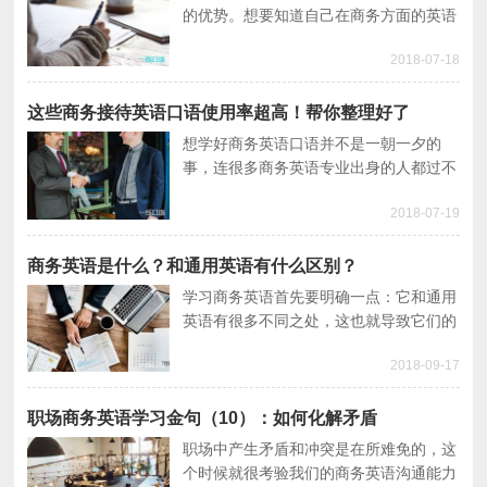
的优势。想要知道自己在商务方面的英语
能力如何，可以通过参加各类商务英语考
2018-07-18
试来衡量，其中剑桥商务英语考试就很权
威。
这些商务接待英语口语使用率超高！帮你整理好了
想学好商务英语口语并不是一朝一夕的
事，连很多商务英语专业出身的人都过不
了这一关。商务英语口语包含很多话题，
2018-07-19
我们可以逐一突破，今天就从商务接待英
语口语开始学起。
商务英语是什么？和通用英语有什么区别？
学习商务英语首先要明确一点：它和通用
英语有很多不同之处，这也就导致它们的
应用场合和功能有所不同。今天我们具体
2018-09-17
来看看商务英语是什么以及它和通用英语
的区别。
职场商务英语学习金句（10）：如何化解矛盾
职场中产生矛盾和冲突是在所难免的，这
个时候就很考验我们的商务英语沟通能力