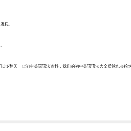
怎么做蛋糕。
走了。
可以多翻阅一些初中英语语法资料，我们的初中英语语法大全后续也会给