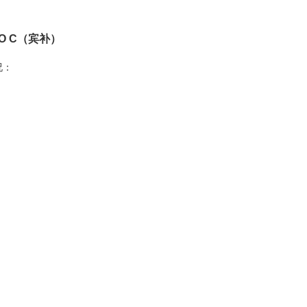
O C（宾补）
况：