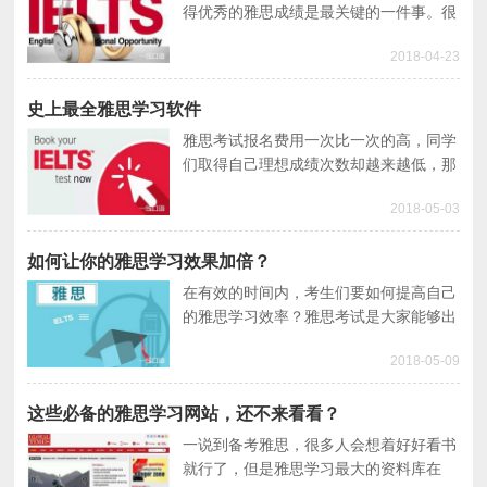
得优秀的雅思成绩是最关键的一件事。很
多除夕备考雅思考试的同学，对于备考技
2018-04-23
巧似乎不是特别了解，究竟要如何备考才
是最好的呢？
史上最全雅思学习软件
雅思考试报名费用一次比一次的高，同学
们取得自己理想成绩次数却越来越低，那
么我们要如何从这样的恶性循环当中跳出
2018-05-03
来呢？这些雅思学习软件肯定都是你需要
的！
如何让你的雅思学习效果加倍？
在有效的时间内，考生们要如何提高自己
的雅思学习效率？雅思考试是大家能够出
国留学或定居的第一步，为了打好这一步
2018-05-09
的基础，很多同学正在努力的学习当中，
本篇文章将从雅思听说读写四个板块为大
家总结一些高效率的经验。
这些必备的雅思学习网站，还不来看看？
一说到备考雅思，很多人会想着好好看书
就行了，但是雅思学习最大的资料库在