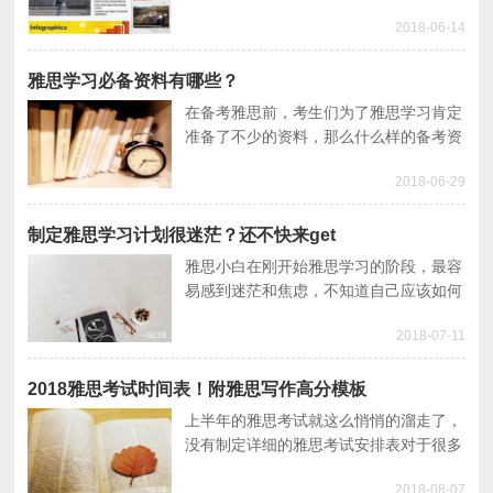
哪？当然是雅思学习网站！擅用网络资源
2018-06-14
可以为自己获取更多知识，提升英语水平
妥妥的。
雅思学习必备资料有哪些？
在备考雅思前，考生们为了雅思学习肯定
准备了不少的资料，那么什么样的备考资
料才是比较有效的呢？本篇文章将为大家
2018-06-29
从不同的备考阶段介绍一些比较有用的备
考资料。
制定雅思学习计划很迷茫？还不快来get
雅思小白在刚开始雅思学习的阶段，最容
易感到迷茫和焦虑，不知道自己应该如何
制定雅思学习计划，也不知道该朝什么方
2018-07-11
向努力。本文就将教教大家如何规划雅思
学习。
2018雅思考试时间表！附雅思写作高分模板
上半年的雅思考试就这么悄悄的溜走了，
没有制定详细的雅思考试安排表对于很多
人来说是雅思备考的一大软肋，本篇文章
2018-08-07
将为大家分享2018年雅思考试的时间