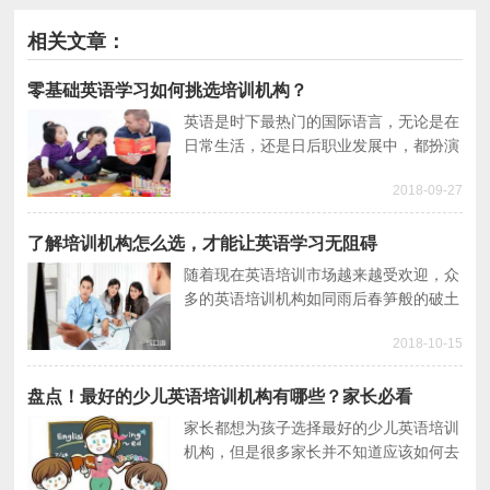
相关文章：
零基础英语学习如何挑选培训机构？
英语是时下最热门的国际语言，无论是在
日常生活，还是日后职业发展中，都扮演
了一个非常重要的角色，所以越来越多的
2018-09-27
人选择报读英语培训机构。而对于英语零
基础的人来说，挑选正确的培训机构则变
得尤为重要。
了解培训机构怎么选，才能让英语学习无阻碍
随着现在英语培训市场越来越受欢迎，众
多的英语培训机构如同雨后春笋般的破土
而出，导致线上线下的培训机构多的几乎
2018-10-15
让大家无从下手选择。面对这种现象时，
大家就必须要了解如何挑选正确的英语培
训机构！
盘点！最好的少儿英语培训机构有哪些？家长必看
家长都想为孩子选择最好的少儿英语培训
机构，但是很多家长并不知道应该如何去
选择，因此，小编从好的少儿英语培训机