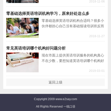
2018-11-06
以小编为大家汇总了这方面的信息，大家
可以了解下。
零基础选择英语培训机构学习，原来好处这么多
零基础选择英语培训机构合适吗？很多小
伙伴都担心自己没有基础报读培训班反而
不利于英语学习，其实零基础选择英语培
2018-11-27
训机构的好处非常多，接下来就让我们一
起看看吧。
常见英语培训哪个机构好问题分析
现在市面上提供英语培训服务的机构真心
不在少数，要想知道英语培训哪个机构好
的话最好是根据自身的条件出发去做筛
2019-03-01
选，毕竟自己才是最直接的受益者。
返回上级
Copyright 2009 www.e2say.com
All Rights Reserved 一线口语