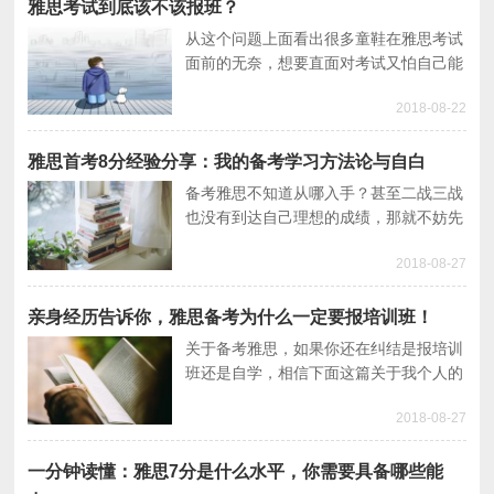
雅思考试到底该不该报班？
从这个问题上面看出很多童鞋在雅思考试
面前的无奈，想要直面对考试又怕自己能
力不佳，纠结于此想必才会有此一问题，
2018-08-22
多数还是考生对自己英语能力的不肯定，
那么怎么样的雅思英语水平才需要报班
呢，这个界限又是什么呢。据我了解在中
雅思首考8分经验分享：我的备考学习方法论与自白
国参加雅思培训班的童鞋一般有以下几个
备考雅思不知道从哪入手？甚至二战三战
共同点。
也没有到达自己理想的成绩，那就不妨先
看看别人首考8分的经验分享，相信对自
2018-08-27
己的学习一定会有启发和参考的作用。
亲身经历告诉你，雅思备考为什么一定要报培训班！
关于备考雅思，如果你还在纠结是报培训
班还是自学，相信下面这篇关于我个人的
雅思备考经历的文章会给你答案。
2018-08-27
一分钟读懂：雅思7分是什么水平，你需要具备哪些能