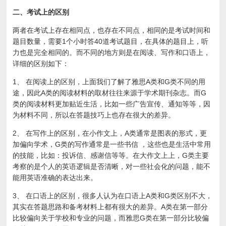
二、
考试上的区别
两者在考试上存在相同点，也存在不同点，相同的是考试时间和
题目数量，需要1个小时答40道考试题目，在具体的题目上，听
力也是完全相同的。而不同的地方则是在阅读、写作和口语上，
详细的区别如下：
1、
在阅读上的区别，上面我们了解了雅思A类和G类不同的用
途，因此A类的阅读材料的取材往往来源于学术期刊杂志。而G
类的阅读材料更加贴近生活，比如一些广告宣传、通知等等，因
为材料不同，所以在答题技巧上也存在很大的差异。
2、
在写作上的区别，在小作文上，A类通常是图表的形式，更
加偏向学术，G类的写作通常是一些书信 ，这些也是生活中常用
的技能，比如：投诉信、感谢信等等。在大作文上上，G类主要
考察的是个人的英语逻辑是否清晰，对一些社会化的问题，能不
能用英语准确的表达出来。
3、
在口语上的区别，很多人认为在口语上A类和G类区别不大，
其实在答题思路和备考材料上都有很大的差异。A类在第一部分
比较偏向关于学校和专业的问题，而
雅思
G
类在第一部分比较偏