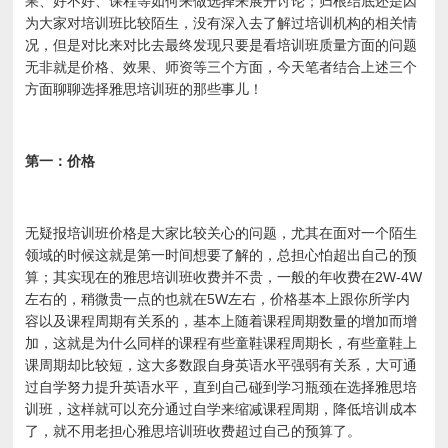
果、好不好、课程等如何来做选择来展开讨论；归根结底还是因
为大家对培训班比较陌生，没有深入去了解过培训机构的相关情
况，但是对比来对比去最终发现只要是看培训班质量方面的问题
无非就是价格、效果、师资等三个方面，今天笔者结合上述三个
方面聊聊选择雅思培训班的那些事儿！
第一：价格
无疑报培训班价格是大家比较关心的问题，尤其在面对一个陌生
领域的时候这就是第一时间想要了解的，总担心怕超出自己的预
算；其实现在的雅思培训班收费并不贵，一般的年收费在2W-4W
左右的，稍微贵一点的也就在5W左右，价格基本上跟你所学内
容以及课程周期有关系的，基本上随着课程周期数量的增加而增
加，这就是为什么同样的课程有些童鞋课程周期长，有些童鞋上
课周期却比较短，这大多数跟自身英语水平强弱有关系，大可通
过自学努力提升英语水平，直到自己碰到学习瓶颈在选择雅思培
训班，这样就可以充分通过自学来缩减课程周期，降低培训成本
了，就不用老担心雅思培训班收费超过自己的预算了。