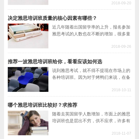
2018-09-20
不下1000家，且都有品牌的，这让很多
童鞋在做筛选的时候比较迷茫，一边怕价
格贵，一边又怕报了效果不好耽误时间，
决定雅思培训班质量的核心因素有哪些？
更甚至有的在自学和培训之间纠结
近几年随着出国留学率的上升，报名参加
雅思考试的人数也在不断的增加，很多童
鞋在面对提分难、学习难等问题的时候都
2018-09-26
会选择报读雅思培训班来提升英语水平
推荐一波雅思培训班给你，看看应该如何选
说到雅思考试，就不得不提现在市场上的
各种培训班。因为对于烤鸭们来说，在备
考的过程中，没有什么比选择到一家好的
2018-10-11
雅思培训班更重要的事情了。下面我整理
出几家不错的雅思培训班，烤鸭们有时间
可以重点了解下，并且分享一些在选择培
哪个雅思培训班比较好？求推荐
训班时应该注意的一些细节。
随着去英国留学人数增加，市面上的雅思
培训班也是层出不穷，供不应求，许多有
意愿通过参加雅思培训来提升自己英语水
2018-11-07
平的童鞋都寄希望于从整体市场来选择与