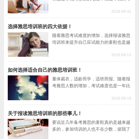
以看到现在越来越多的人愿意选择在线的
2018-08-31
雅思培训班，那么这两种培训方式哪个好
呢？下面来看一看。
选择雅思培训班的四大依据！
随着雅思考试难度的增加，选择报读雅思
培训班来提升自己应试能力的童鞋也是越
来越多，虽然市面上提供雅思培训服务的
2018-09-13
机构数量也不少，但多数童鞋在做选择的
时候缺乏依据导致措手无错，不知道从何
处下手。
如何选择适合自己的雅思培训班！
量体裁衣，适龄而学，适班而报。随着报
考雅思人数的增加，考试难度也是一年比
一年的难，面对如何提升雅思英语水平是
2018-09-19
考生比较关注的话题，渐而有童鞋选择通
过参加培训机构来实现，但在选择培训机
构的时候却犯了难，不知道哪家好。
关于报读雅思培训班的那些事儿！
要说近几年备考雅思的童鞋真的是越来越
多的，参加培训的人也不在少数，据我了
解目前是市面上提供雅思培训服务的机构