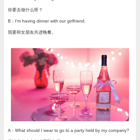
你要去做什么呀？
B：I'm having dinner with our girlfriend.
我要和女朋友共进晚餐。
A：What should I wear to go to a party held by my company?