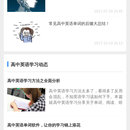
2017-07-20 15:45
常见高中英语单词的后缀大总结！
2017-10-10 16:13
高中英语听力怎么搞？给你这个参考
高中英语作文必备加分句子，必须收藏！
高中英语学习动态
2017-09-05 16:08
2018-02-06 16:39
高中英语学习方法之全面分析
高中生英语听力总学不好，这些方法教你
高中英语作文结尾怎么写？这些结尾优秀
高中英语学习方法太多了，看得多了反而
怎么办
了
会混乱，不知英语学习该如何下手。本篇
就高中英语学习分享关于单词、阅读、听
2018-08-07 09:06
2018-07-04 18:39
力和语法的英语学习方略及学习建议。
4大高中英语听力技巧，你值得拥有！
30个高中英语作文常用句型，拯救你的期
末考！
高中英语单词软件，让你的学习锦上添花
1、单词：英语学习记单词是首要大事。