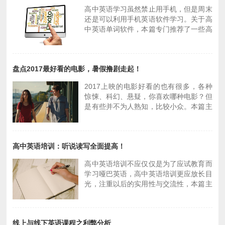
把高中的单词都搞熟，个人认为要高一高
高中英语学习虽然禁止用手机，但是周末
二就先把单词搞好，可以一上高中就把高
2018-06-29 18:15
2018-06-21 19:07
还是可以利用手机英语软件学习。关于高
中的3千多个单词背熟
中英语单词软件，本篇专门推荐了一些高
2、阅读和听力：建议使用一些好的英语
中英语单词软件以及其优缺点介绍。
杂志和网站、微信等等，好像《疯狂英语
1、百词斩,词表有用，多个词表可以同时
高中版》等等，里面有电影有歌曲有名著
进行。有英文释义。例句带朗读
也有作文指导什么的
盘点2017最好看的电影，暑假撸剧走起！
2、扇贝,,例句更多，而且质量更好。有英
3、语法;高一高二都是根据课本来上课，
文释义。每个单词下面的“笔记”很有帮助
每一堂课都会涉及一些语法点还有大量的
2017上映的电影好看的也有很多，各种
3、拓词,简单粗暴，没有什么花哨的东
练习，在做这些练习的时候不断熟悉这些
惊悚、科幻、悬疑，你喜欢哪种电影？但
西；有听音辩词练习。
语法，看不懂结构的拿去问老师
是有些并不为人熟知，比较小众。本篇主
4、沪江开心词场,闯关背词的形式新鲜有
要向大家介绍了一些2017好看的电影供
趣；背单词的流程牢固,出现生词表先记
以大家观赏。
背–汉译英–英译汉–放例句中选意思–拼
写
高中英语培训：听说读写全面提高！
高中英语培训不应仅仅是为了应试教育而
学习哑巴英语，高中英语培训更应放长目
光，注重以后的实用性与交流性，本篇主
要提供了课外高中英语培训的建议。
1、高中英语单词，下载一个单词背诵软
件，比较推荐百词斩，还有乐词这些，每
线上与线下英语课程之利弊分析
天背诵单词50个左右。背单词是学英文最