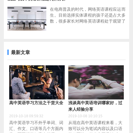
基础、最见效、最易操作的自学措施，而
在电商普及的时代，网络英语课程应运而
且很容易看到自己的进步和成绩。
生。目前选择实体课程的孩子还是占大多
2、高中英语听力，推荐从扇贝听力开
数，很多家长对网络英语课程处于观望了
始。手机里下载一个扇贝听力，根据个人
解阶段。让我们来看看线上与线下英语课
水平，从句子开始听起。五个句子一组，
程的利弊都有哪些吧！
几分钟零碎时间就可以听一组。听完一句
★第一个优势就是方便，省去了接送的麻
默写一句，可以选择默写百分之六十的词
烦，而且节约了路途时间。网课完全不需
语，另外百分之四十是显示的
要路途奔波和接送，这点是最吸引家长
最新文章
3、高中英语阅读，资料太多，纸质的电
的。
子的小说类教材类。推荐一个扇贝阅读，
★第二个优势是时间的灵活性。网络英语
阅读材料也是分级的，遇到生字直接按住
课程都是统一设计好的，每个老师都可以
就显示中文释义。也可以买纸质的书，新
胜任，所以学员可以自由选择有空余时间
概念是不错的教材推荐，虽然内容比较老
的老师。
旧了，但整个教材的编写是很科学严谨
★ 第三个优势就是师资选择更有保障，
的。
范围也更广。大部分线上英语培训班所有
4、高中英语写作，比较简易的方法是每
老师都来自北美，发音绝对正宗。
天写日记，长短不限，但每天都要用英文
高中英语学习方法之干货大全
浅谈高中英语培训哪家好，过
记录一段，只是推荐给大家。写完的短文
来人经验分享
可以请英文好的朋友提修改建议，我相信
2019-10-18 09:59:32
2019-10-08 10:10:15
每个人生活中或多或少都认识几个英语学
高中英语学习不外乎单词、词
从现在高中英语课程来看，大
霸，现在留学回来的人也很多，这应该不
汇、作文、口语等几个方面内
致可以分为笔试内容以及口语
是什么难事