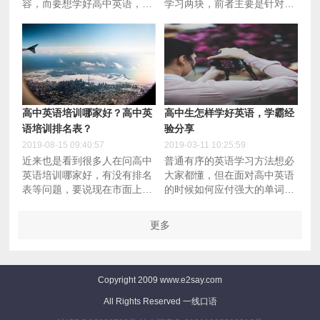
容，而要想学好高中英语，也
学习两块，前者主要是针对高
是需要从这几个方面去寻找技
中日常英语考试来的，后者则
巧的
偏向于英语思维方式以及口语
练习等内容
高中英语培训哪家好？高中英
高中生怎样学好英语，学霸经
语培训排名表？
验分享
2019-08-15 09:40:57
2019-03-11 10:25:59
近来也是看到很多人在问高中
普通有序的英语学习方法想必
英语培训哪家好，有没有排名
大家都懂，但在面对高中英语
表等问题，要说现在市面上的
的时候如何应付强大的单词量
大大小小不同类型的机构数量
以及较强的学习难度的时候并
不在少数，找个适合高中阶段
不见得能够奏效，此外在加上
更多
的英语培训到也不是很难，但
英语学习本身很是枯燥无味很
由于不同的机构有着不同的培
多童鞋就此容易失去学习自信
训特点，像机构上课方式、价
心，那么如何才能学好高中英
格、模式以及内容等都有所不
语呢，且看学霸经验分享。
Copyright 2009 www.e2say.com
同，所以找培训机构最好还是
All Rights Reserved 一线口语
多加对比，至于高中英语培训
哪家机构比较好，笔者今天从