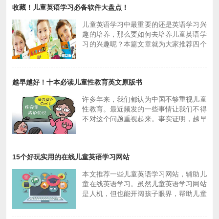
构？
收藏！儿童英语学习必备软件大盘点！
年龄：3-7岁，推荐指数：★★★
2、In the night garden花园宝宝，适合年
儿童英语学习中最重要的还是英语学习兴
龄：1-4岁，推荐指数：★★★
2018-08-17 09:19
趣的培养，那么要如何去培养儿童英语学
3、Meg and Mog女巫麦格和小猫莫格，
习的兴趣呢？本篇文章就为大家推荐四个
适合年龄：3-6岁，推荐指数：★★★
适合儿童英语学习的软件。
4、Team Umizoomi呜咪，适合年龄：2-
√一、叽里呱啦 这是一款适合0-8岁的儿
4岁，推荐指数：★★★
童英语学习的软件，该软件会根据不同的
5、Ben and Holly's Little Kingdom本和
越早越好！十本必读儿童性教育英文原版书
年龄推荐不同的学习课程。
霍利的小王国，适合年龄：3-6岁，推荐
√二、PBS Parents Play and Learn PBS
指数：★★★
许多年来，我们都认为中国不够重视儿童
Parents Play and Learn是一款北美家喻
这是5个比较好，一共20部早教动画片，
性教育。最近频发的一些事情让我们不得
户晓的儿童英语学习软件，内容也非常的
足够让家长们选了，给大家太多选择反而
不对这个问题重视起来。事实证明，越早
丰富。
不知道选哪一个。希望家长们都能意识到
对孩子进行性教育才是对他们的保护。
√三、Learn With Homer Learn With
儿童英语早教的重要性，帮助孩子从小树
★一、Where Willy Went
Homer一款专注提高儿童阅读能力的一款
立学习英语的好习惯！
适读儿童年龄：5—8岁
软件，阅读等级分为了22个级别，每一个
15个好玩实用的在线儿童英语学习网站
这本书不仅帮大人解决一些“难以启齿”的
级别中都包括词汇认读、故事、历史、科
问题，也能用儿童思维来满足孩子的好奇
学、诗歌等内容。
本文推荐一些儿童英语学习网站，辅助儿
心。
√四、多纳英语
童在线英语学习。虽然儿童英语学习网站
★二、What’s the Big Secret?
多纳英语是一款适合2-8岁的小孩使用的
是人机，但也能开阔孩子眼界，帮助儿童
适读儿童年龄：4—10岁
一款软件，该软件也是一款让小孩在游戏
英语学习，达到在线学习目的，且看以下
这是一本针对男女性别差异和初级性教育
中学习英语的模式。 儿童英语学习离不
儿童英语学习网。
的插画书，涵盖了很多年幼孩子谈论关于