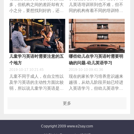
多，但机构之间的差距却有大
儿英语培训班到也不难，但不
小之分，要想找到好的，还是
同的机构有着不同的培训特
需要从多角度出发去做对比，
点，如何从培训特点辨别出哪
像价格、老师、内容、教学方
些好的培训班呢
式等等
儿童学习英语时需要注意的五
哪些幼儿在学习英语时需要明
个地方
确的问题-幼儿英语学习
2019-10-17 10:21:45
2019-10-10 09:41:36
儿童不同于成人，在自立性以
现在的家长学习培养意识越来
及学习英语的主动性方面比较
越强，从幼儿阶段开始已经进
弱，所以说儿童学习英语是需
入英语学习，但幼儿英语学习
要多加注意这些问题，小编今
时有一些问题是需要明确的，
天给大家盘点一下
像学什么、如何学、学习的过
更多
程需要注意什么等等
Copyright 2009 www.e2say.com