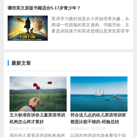
开兴趣，而英语学习软件在孩子早期的时
性的基本知识。
候正好能够让孩子感受到学习英语的乐
哪些英文原版书籍适合5-17岁青少年？
主要分以下几个类别：
★三、 It’s Not the Stork!
趣。
√一、寓教于乐类学习网站,儿童的语言启
适读儿童年龄：5岁以上
英语学习最好就是从小开始培养兴趣，从
蒙阶段需要带有兴趣地学习，寓教于乐；
主人公是一只好奇活泼的鸟和一只严肃认
阅读一些原版的英文漫画、书籍开始，主
√二、纯学习类儿童英语学习网站，儿童
真的蜜蜂，从男孩和女孩的身体异同开始
要是训练孩子的英语思维以及营造英语学
语言后期发展阶段需要听说读写全面练
讲述，然后是婴儿的孕育，再到子宫内的
习环境。本篇主要介绍了适合青少年学习
习；
生长，都是通过两个小动物的对话和卡通
的英文原版书籍。
√三、绘本类,语言表达阶段需要大量的信
插图来讲述问题。
息积累，阅读权威的知识和新鲜的资讯是
★四、Where Did I Come From?
下面推荐一些适合5-17岁青少年的英文
开拓眼界绝佳方式。
适读儿童年龄：6—9岁
书。
最新文章
这本书向孩子介绍了生命的诞生，插画诠
★Peanuts by Charles Schultz-关于查理·
释的十分到位，在美国几代人中流行。书
布朗及其帮派的永恒漫画;
里展示了男人和女人相爱，过上了幸福快
★Moomin by Tove Jansson - 8岁及以上
乐的生活，可以帮助孩子建立积极和健康
儿童的异想天开的聪明故事，由美国绘画
的态度。
与季刊出版;
★五、It's So Amazing!
★Tintin, by Herge- 全球各地的冒险故
适读儿童年龄：7—12岁
事，适合10岁以上的孩子;
这本书信息量极大，里面给我们解答了哪
★Any Donald Duck / Uncle Scrooge
些肢体接触是恰当得体的？哪些肢体接触
五大标准告诉你儿童英语培训
符合这几点的幼儿英语培训班
adventure by Carl Barks-经典中的经
是错误和不允许的？并且简单地提及了艾
机构怎么样才算好
都是比较不错的-经验总结
典，影响大导演史蒂文·斯皮尔伯格的书
滋病和HIV等知识。
籍之一，适合8岁以上。
2019-10-18 10:13:05
2019-10-17 10:26:29
现在的儿童英语培训机构虽然
以现在的培训市场来看找个幼