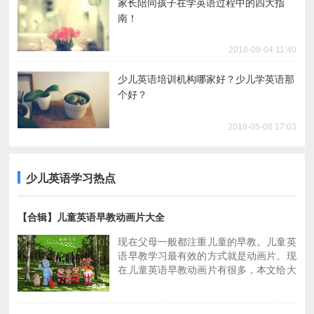
家长陪同孩子在学英语过程中的四大指
南！
2018-09-04 11:40
少儿英语培训机构哪家好？少儿学英语那
个好？
2018-05-08 17:03
把少儿英语培训机构排名作为焦点来选
择，好吗？
少儿英语学习热点
2018-03-28 16:55
【合辑】儿童英语早教动画片大全
不了解少儿英语培训机构哪家好？于是这
现在父母一般都注重儿童的早教。儿童英
样做了...
语早教学习最有效的方式就是动画片。现
在儿童英语早教动画片有很多，本文给大
2018-05-25 17:13
家介绍一下关于儿童学英语的动画片。
少儿进行在线英语培训，家长如何选择机
1、Team Umizoomi数学城小兄妹，适合