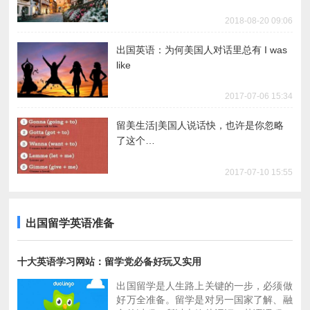
2018-08-20 09:06
出国英语：为何美国人对话里总有 I was
like
2017-07-06 15:34
留美生活|美国人说话快，也许是你忽略
了这个…
2017-07-10 15:55
英语专业准备出国留学，学什么方向比较
英语专业准备出国留学，学什么方向比较
好？
好？
出国留学英语准备
2018-08-16 09:01
2018-08-16 09:01
十大英语学习网站：留学党必备好玩又实用
出国常用英语口语大盘点！突破学习瓶
出国留学之后才知道，英语不好寸步难行
出国留学是人生路上关键的一步，必须做
颈！
好万全准备。留学是对另一国家了解、融