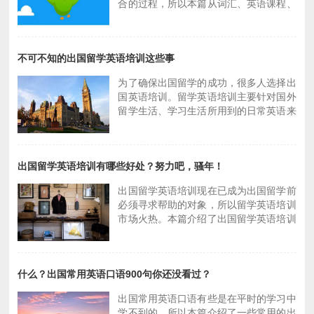
合的过程，所以本篇从词汇、英语课程、
2017-06-05 14:36
2018-02-28 18:08
生活、艺术文化等多方面推荐合适的英语
学习网站给大家。
出国常用英语口语900句（二十二）办理
留学日常英语学习：出国后让人误解的6
签证
种表达
不可不知的出国留学英语培训这些事
为了确保出国留学的成功，很多人选择出
2018-05-08 16:55
2018-08-20 09:06
国英语培训。留学英语培训主要针对国外
留学生活、学习生活所用到的日常英语来
进行培训。本篇介绍了出国留学英语培训
重要性在哪。对于留学生们来说，究竟怎
样学习英语才是正道呢？首先，因为到国
出国留学英语培训有哪些好处？努力吧，骚年！
外读书需要的英文与日常交流的英语不
同，更加重要的是要能够适应国外大学课
出国留学英语培训现在已成为出国留学前
堂的学术英语；再来国内很多出国英语培
必须寻求帮助的对象，所以留学英语培训
训都是以应试为主，教师更多是传授学生
市场火热。本篇介绍了出国留学英语培训
考试技巧，比较注重考试培训，而不是整
的三大优势分析以及提供相关留学英语培
体英文能力水平提高。
训建议。
一、真人外教老师，摆脱母语干扰：出国
什么？出国常用英语口语900句你还没看过？
留学英语培训有纯正的英语环境，不断练
习听力和语感，最终达到熟练掌握英语口
出国常用英语口语有些是在平时的学习中
语的目的。沉浸式学习环境，能够帮助人
学不到的，所以本篇介绍了一些常用的出