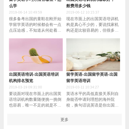
么学
般费用多少钱
2019-06-14 10:49:59
2019-06-12 10:15:37
很多备考出国的童鞋在刚开始
现在市面上的出国英语培训机
学留学英语的时候都会有一点
构是真心不少的，要说找家机
点压迫感，不知道从何处着手
构还是比较容易的，但很多时
去学，这归根结底在于童鞋们
候在相比之下就不知道哪家比
早期普通课程内容留下的固化
较好了，不知道如何去判断一
学习思维和技巧，因而显的比
家出国英语培训机构到底好不
较慌乱，笔者作为一名备考过
好，近来也是看到很多人在问
来人，今天在这里给大家分享
出国英语培训机构哪家好，一
一些有关留学英语学习方法和
般费用多少钱，至此笔者在这
技巧，希望对大家有所帮助。
里说说个人的看法。
出国英语培训-出国英语培训
留学英语-出国留学英语-出国
机构排名预览
留学英语培训
2019-03-19 09:31:00
2019-03-11 10:34:27
要说面对现在市面上的出国英
英语水平的高低直接关系到自
语培训机构数量随便挑一挑倒
身能否申请到理想的海外院
也容易，唯一不足的就是不知
校，换句话说英语是你出国留
道是好是坏，这样的尝试虽然
学的一块敲门砖，同时你的留
钱不会花费太多，但比较浪费
学英语水平也将直接影响到你
更多
的是时间，换句话来讲，大部
在海外生活的沟通交流，所以
分的出国人士都比较看重时间
好的英语水平能够让你的出国