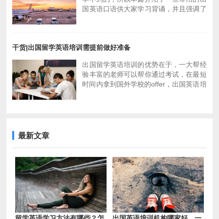
们摆脱母语干扰，通过和外教老师的不断
国英语口语供大家学习背诵，并且强调了
沟通交流，学习英语思维，在生活中加以
出国常用英语口语学习的好处及相关建
灵活应用。
议。这些句子实用性很强，根据出国在外
二、学习异国文化，提前打下基础：现代
所能遇到的各种场景而设置的英语对话，
社会的信息已经非常发达，你可能觉得在
干货|出国留学英语培训需提前做好准备
包括：
媒体、互联网上可以了解到发达国家的一
★出国常用英语口语900句—关于护照
切，完全可以想象得到在国外是如何生活
出国留学英语培训的优势在于，一大帮经
★出国常用英语口语900句—延长签证期
的。但是这种想象绝对与你实际在国外生
验丰富的老师可以帮你通过考试，在最短
限
活是两码事。通过出国留学英语培训机
时间内拿到国外学校的offer，出国英语培
★出国常用英语口语900句—海关纳税
构，可以充分学习和体会异国文化，增长
训是必要的，为什么出国留学英语培训如
见识和开阔视野，为出国留学提前打下基
此重要呢？英语考试是出国留学的硬性要
础。
求:
三、提前适应国外大学课堂：在出国留学
★一、不同国家对出国留学英语考试要求
英语培训机构，外教会给你营造国外大学
都不同
最新文章
课堂氛围，提前感受国外老师上课风格是
★二、出国留学英语培训很重要
怎样的，有什么样的习惯，会经常使用怎
★三、出国英语培训费用要对比
样的英语。如果不注意这些，可能去了国
外上课时很多东西不懂。
留学英语学习方法有哪些？怎
出国英语培训机构哪家好，一